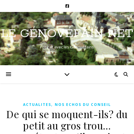
LE GÉNOVÉFAIN NET
Pour et avec les Génovéfains
,
ACTUALITES
NOS ECHOS DU CONSEIL
De qui se moquent-ils? du
petit au gros trou…