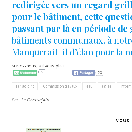
redirigée vers un regard gril
pour le bâtiment, cette quest
passant par là en période de 
bâtiments communaux, à notre 
Manquerait-il d’élan pour la m
Suivez-nous, s'il vous plaît...
5
20
1er adjoint
Commission travaux
eau
église
inform
Par
Le Génovéfain
VOUS 