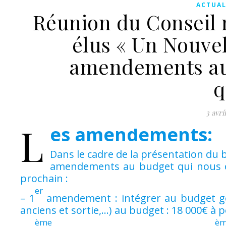
ACTUAL
Réunion du Conseil m
élus « Un Nouve
amendements au 
q
3 avri
L
es amendements:
Dans le cadre de la présentation du b
amendements au budget qui nous est
prochain :
er
– 1
amendement : intégrer au budget génér
anciens et sortie,…) au budget : 18 000€ à
ème
è