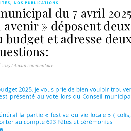
,
ITES
NOS PUBLICATIONS
unicipal du 7 avril 2025
l avenir » déposent deux
budget et adresse deu
uestions:
l 2025
/
Aucun commentaire
udget 2025, je vous prie de bien vouloir trouver
 présenté au vote lors du Conseil municipal 
al la partie « festive ou vie locale » ( colis
 porter au compte 623 Fêtes et cérémonies
me