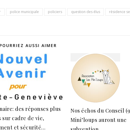
r
police municipale
policiers
question des élus
résidence se
POURRIEZ AUSSI AIMER
aire: des réponses plus
Nos échos du Conseil (9/
sur cadre de vie,
Mini’loups auront une
ent et sécurité…
subvention…