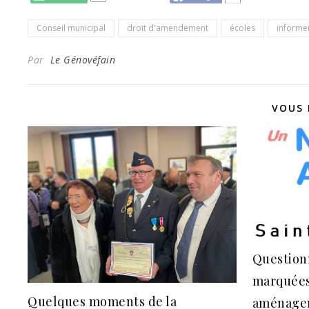
Conseil municipal
droit d'amendement
écoles
informe
Par
Le Génovéfain
VOUS 
Questionn
marquées 
Quelques moments de la
aménagem