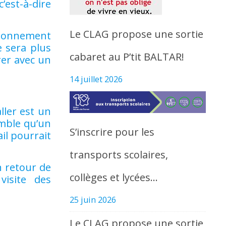
’est-à-dire
Le CLAG propose une sortie
tionnement
e sera plus
cabaret au P’tit BALTAR!
rer avec un
14 juillet 2026
ller est un
emble qu’un
S’inscrire pour les
il pourrait
transports scolaires,
n retour de
collèges et lycées…
isite des
25 juin 2026
Le CLAG propose une sortie