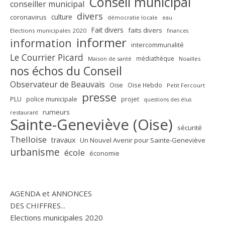
Conseil municipal
conseiller municipal
divers
culture
coronavirus
démocratie locale
eau
Fait divers
faits divers
Elections municipales 2020
finances
informer
information
intercommunalité
Le Courrier Picard
médiathèque
Maison de santé
Noailles
nos échos du Conseil
Observateur de Beauvais
Oise
Oise Hebdo
Petit Fercourt
presse
PLU
police municipale
projet
questions des élus
rumeurs
restaurant
Sainte-Geneviève (Oise)
sécurité
Thelloise
travaux
Un Nouvel Avenir pour Sainte-Geneviève
urbanisme
école
économie
AGENDA et ANNONCES
DES CHIFFRES...
Elections municipales 2020