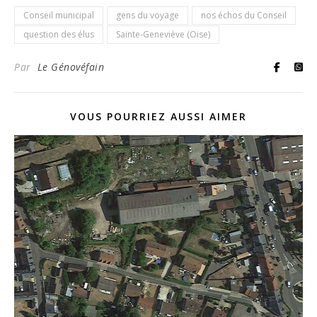
Conseil municipal
gens du voyage
nos échos du Conseil
question des élus
Sainte-Geneviève (Oise)
Par
Le Génovéfain
VOUS POURRIEZ AUSSI AIMER