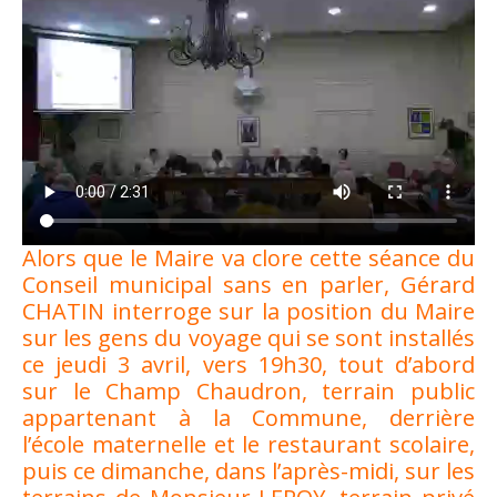
Alors que le Maire va clore cette séance du
Conseil municipal sans en parler, Gérard
CHATIN interroge sur la position du Maire
sur les gens du voyage qui se sont installés
ce jeudi 3 avril, vers 19h30, tout d’abord
sur le Champ Chaudron, terrain public
appartenant à la Commune, derrière
l’école maternelle et le restaurant scolaire,
puis ce dimanche, dans l’après-midi, sur les