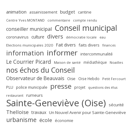
animation
budget
assainissement
cantine
Centre Yves MONTAND
commentaire
compte rendu
Conseil municipal
conseiller municipal
divers
culture
coronavirus
démocratie locale
eau
Fait divers
faits divers
Elections municipales 2020
finances
informer
information
intercommunalité
Le Courrier Picard
médiathèque
Maison de santé
Noailles
nos échos du Conseil
Observateur de Beauvais
Oise
Oise Hebdo
Petit Fercourt
presse
PLU
police municipale
projet
questions des élus
rumeurs
restaurant
Sainte-Geneviève (Oise)
sécurité
Thelloise
travaux
Un Nouvel Avenir pour Sainte-Geneviève
urbanisme
école
économie