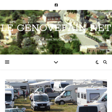
LE GÉNOVÉFAIN NET
Pour et avec les Génovéfains