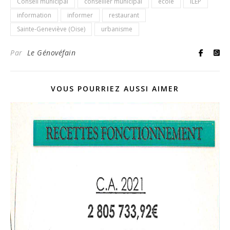
Conseil municipal
conseiller municipal
école
ILEP
information
informer
restaurant
Sainte-Geneviève (Oise)
urbanisme
Par
Le Génovéfain
VOUS POURRIEZ AUSSI AIMER