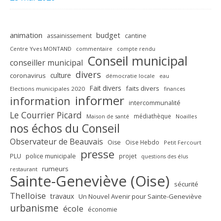
animation
budget
assainissement
cantine
Centre Yves MONTAND
commentaire
compte rendu
Conseil municipal
conseiller municipal
divers
culture
coronavirus
démocratie locale
eau
Fait divers
faits divers
Elections municipales 2020
finances
informer
information
intercommunalité
Le Courrier Picard
médiathèque
Maison de santé
Noailles
nos échos du Conseil
Observateur de Beauvais
Oise
Oise Hebdo
Petit Fercourt
presse
PLU
police municipale
projet
questions des élus
rumeurs
restaurant
Sainte-Geneviève (Oise)
sécurité
Thelloise
travaux
Un Nouvel Avenir pour Sainte-Geneviève
urbanisme
école
économie