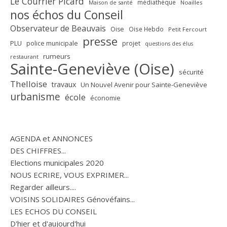
Le Courrier Picard
médiathèque
Maison de santé
Noailles
nos échos du Conseil
Observateur de Beauvais
Oise
Oise Hebdo
Petit Fercourt
presse
PLU
police municipale
projet
questions des élus
rumeurs
restaurant
Sainte-Geneviève (Oise)
sécurité
Thelloise
travaux
Un Nouvel Avenir pour Sainte-Geneviève
urbanisme
école
économie
AGENDA et ANNONCES
DES CHIFFRES...
Elections municipales 2020
NOUS ECRIRE, VOUS EXPRIMER...
Regarder ailleurs....
VOISINS SOLIDAIRES Génovéfains...
LES ECHOS DU CONSEIL
D'hier et d'aujourd'hui