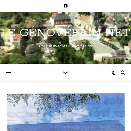
LE GÉNOVÉFAIN NET
Pour et avec les Génovéfains