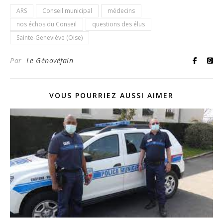
ARS
Conseil municipal
médecins
nos échos du Conseil
questions des élus
Sainte-Geneviève (Oise)
Par
Le Génovéfain
VOUS POURRIEZ AUSSI AIMER