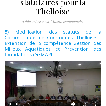
statutaires pour la
Thelloise
3 décembre 2024
/
Aucun commentaire
5) Modification des statuts de la
Communauté de Communes Thelloise –
Extension de la compétence Gestion des
Milieux Aquatiques et Prévention des
Inondations (GEMAPI).