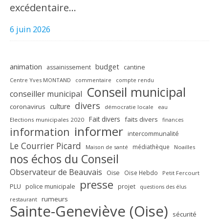
excédentaire…
6 juin 2026
animation
budget
assainissement
cantine
Centre Yves MONTAND
commentaire
compte rendu
Conseil municipal
conseiller municipal
divers
culture
coronavirus
démocratie locale
eau
Fait divers
faits divers
Elections municipales 2020
finances
informer
information
intercommunalité
Le Courrier Picard
médiathèque
Maison de santé
Noailles
nos échos du Conseil
Observateur de Beauvais
Oise
Oise Hebdo
Petit Fercourt
presse
PLU
police municipale
projet
questions des élus
rumeurs
restaurant
Sainte-Geneviève (Oise)
sécurité