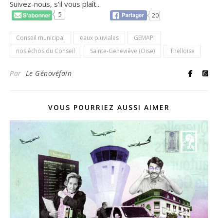
Suivez-nous, s'il vous plaît...
5
20
Conseil municipal
eaux pluviales
GEMAPI
nos échos du Conseil
Sainte-Geneviève (Oise)
Thelloise
Par
Le Génovéfain
VOUS POURRIEZ AUSSI AIMER