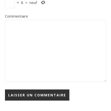
+
8
=
neuf
Commentaire