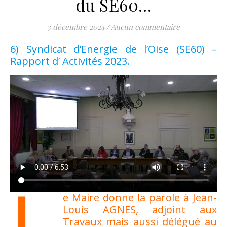
du SE60…
3 décembre 2024
/
Aucun commentaire
6) Syndicat d’Energie de l’Oise (SE60) –
Rapport d’ Activités 2023.
L
e Maire donne la parole à Jean-
Louis AGNES, adjoint aux
Travaux mais aussi délégué au