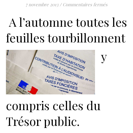
sur Nos impôt
7 novembre 2013
/
Commentaires fermés
A l’automne toutes les
feuilles tourbillonnent
y
compris celles du
Trésor public.