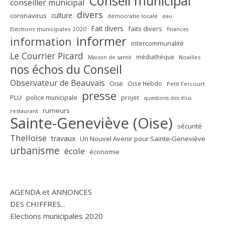
Conseil municipal
conseiller municipal
divers
culture
coronavirus
démocratie locale
eau
Fait divers
faits divers
Elections municipales 2020
finances
informer
information
intercommunalité
Le Courrier Picard
médiathèque
Maison de santé
Noailles
nos échos du Conseil
Observateur de Beauvais
Oise
Oise Hebdo
Petit Fercourt
presse
PLU
police municipale
projet
questions des élus
rumeurs
restaurant
Sainte-Geneviève (Oise)
sécurité
Thelloise
travaux
Un Nouvel Avenir pour Sainte-Geneviève
urbanisme
école
économie
AGENDA et ANNONCES
DES CHIFFRES...
Elections municipales 2020