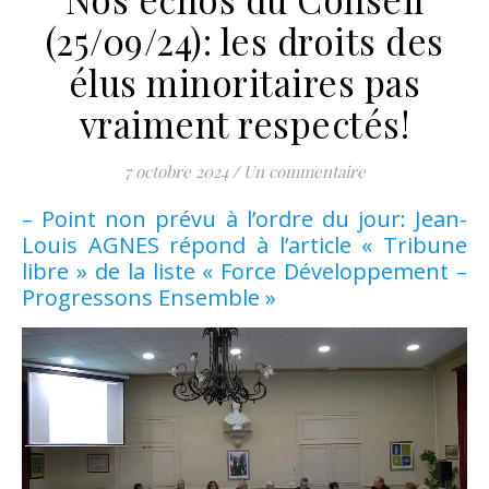
(25/09/24): les droits des
élus minoritaires pas
vraiment respectés!
7 octobre 2024
/
Un commentaire
– Point non prévu à l’ordre du jour: Jean-
Louis AGNES répond à l’article « Tribune
libre » de la liste « Force Développement –
Progressons Ensemble »