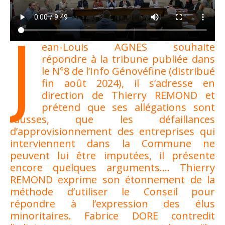
J
ean-Louis AGNES souhaite
répondre à la tribune publiée dans
le N°8 de l’Info Génovéfine (distribué
fin août 2024), il s’adresse en
direction de Thierry REMOND et
prétend que ses allégations sont
fausses, que les défaillances
d’approvisionnement des entreprises qui
interviennent dans la Commune ne
peuvent lui être imputées, il présente
encore quelques arguments…. Thierry
REMOND exprime son étonnement de la
méthode d’utiliser le Conseil pour
répondre à l’expression des élus
minoritaires. Fabrice DORE contredit