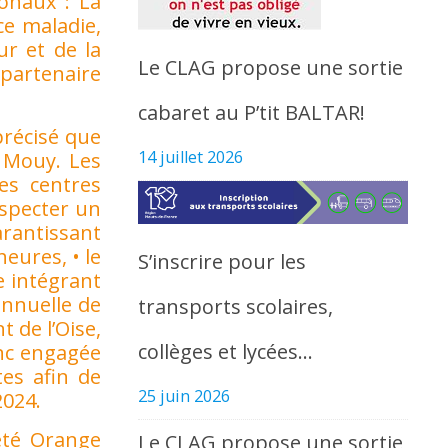
onaux : La
ce maladie,
ur et de la
Le CLAG propose une sortie
 partenaire
cabaret au P’tit BALTAR!
 précisé que
14 juillet 2026
t Mouy. Les
les centres
especter un
garantissant
eures, • le
S’inscrire pour les
e intégrant
annuelle de
transports scolaires,
t de l’Oise,
collèges et lycées…
onc engagée
tes afin de
25 juin 2026
2024.
été Orange
Le CLAG propose une sortie