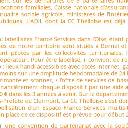
nt sur les démarches de 9 partenaires nati
locations familiales, Caisse nationale d’assuran
tualité sociale agricole, ministères de l’Intérie
ubliques. L’ADIL dont la CC Thelloise est déjà
nt labellisées France Services dans l’Oise, étant
hes de notre territoire sont situés à Bornel e
 pilotés par les collectivités territoriales, 
pérateur. Pour être labellisé, il convient de r
x : lieux handi accessibles avec accès internet, 
 au moins sur une amplitude hebdomadaire de 24 h
imante et scanner, • l’offre de services de bas
financièrement chaque dispositif par une aide 
00 € dans les 3 années à venir. Sur le départemen
s-Préfète de Clermont. La CC Thelloise s’est d
llisation d’un Espace France Services multisi
en place de ce dispositif est prévue pour début 
r une convention de partenariat avec la soci