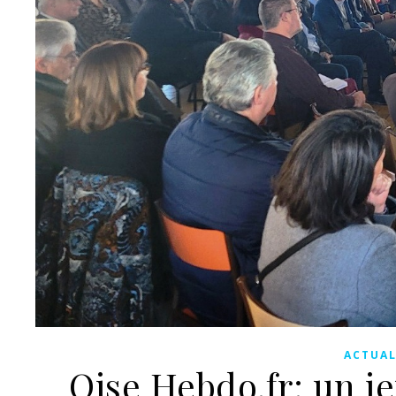
ACTUAL
Oise Hebdo.fr: un j