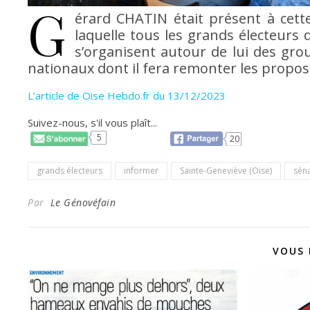
G
érard CHATIN était présent à cet
laquelle tous les grands électeurs
s’organisent autour de lui des grou
nationaux dont il fera remonter les propos
L’article de Oise Hebdo.fr du 13/12/2023
Suivez-nous, s'il vous plaît...
5
20
grands électeurs
informer
Sainte-Geneviève (Oise)
sén
Par
Le Génovéfain
VOUS 