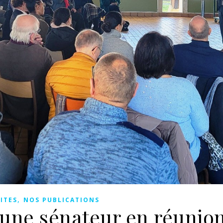
,
ITES
NOS PUBLICATIONS
eune sénateur en réunio