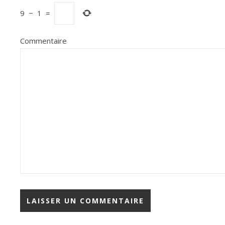
9
−
1
=
Commentaire