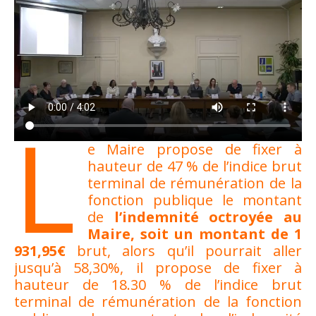
L
e Maire propose de fixer à
hauteur de 47 % de l’indice brut
terminal de rémunération de la
fonction publique le montant
de
l’indemnité octroyée au
Maire, soit un montant de 1
931,95€
brut, alors qu’il pourrait aller
jusqu’à 58,30%, il propose de fixer à
hauteur de 18.30 % de l’indice brut
terminal de rémunération de la fonction