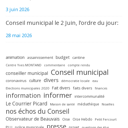
3 juin 2026
Conseil municipal le 2 Juin, l’ordre du jour:
28 mai 2026
animation
budget
assainissement
cantine
Centre Yves MONTAND
commentaire
compte rendu
Conseil municipal
conseiller municipal
divers
culture
coronavirus
démocratie locale
eau
Fait divers
faits divers
Elections municipales 2020
finances
informer
information
intercommunalité
Le Courrier Picard
médiathèque
Maison de santé
Noailles
nos échos du Conseil
Observateur de Beauvais
Oise
Oise Hebdo
Petit Fercourt
presse
PLU
police municipale
projet
questions des élus