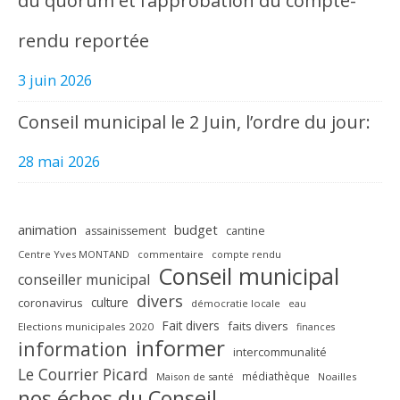
du quorum et l’approbation du compte-
rendu reportée
3 juin 2026
Conseil municipal le 2 Juin, l’ordre du jour:
28 mai 2026
animation
budget
assainissement
cantine
Centre Yves MONTAND
commentaire
compte rendu
Conseil municipal
conseiller municipal
divers
culture
coronavirus
démocratie locale
eau
Fait divers
faits divers
Elections municipales 2020
finances
informer
information
intercommunalité
Le Courrier Picard
médiathèque
Maison de santé
Noailles
nos échos du Conseil