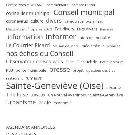
Centre Yves MONTAND
commentaire
compte rendu
Conseil municipal
conseiller municipal
divers
culture
coronavirus
démocratie locale
eau
Fait divers
faits divers
Elections municipales 2020
finances
informer
information
intercommunalité
Le Courrier Picard
médiathèque
Maison de santé
Noailles
nos échos du Conseil
Observateur de Beauvais
Oise
Oise Hebdo
Petit Fercourt
presse
PLU
police municipale
projet
questions des élus
rumeurs
restaurant
Sainte-Geneviève (Oise)
sécurité
Thelloise
travaux
Un Nouvel Avenir pour Sainte-Geneviève
urbanisme
école
économie
AGENDA et ANNONCES
DES CHIFFRES...