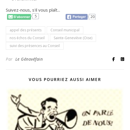
Suivez-nous, s'il vous plaît...
5
20
appel des présents
Conseil municipal
nos échos du Conseil
Sainte-Geneviève (Oise)
suivi des présences au Conseil
Par
Le Génovéfain
VOUS POURRIEZ AUSSI AIMER