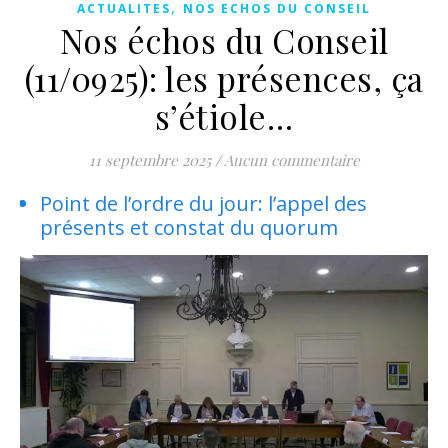
,
ACTUALITES
NOS ECHOS DU CONSEIL
Nos échos du Conseil
(11/0925): les présences, ça
s’étiole…
11 septembre 2025
/
Aucun commentaire
Point de l’ordre du jour: l’appel des
présents et constat du quorum