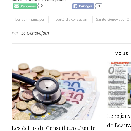
5
20
bulletin municipal
liberté d'expression
Sainte-Geneviève (Oi
Par
Le Génovéfain
VOUS 
Le 12 jan
de Beauva
Les échos du Conseil (2/04/26): le