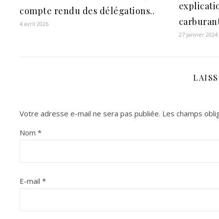
explicati
compte rendu des délégations..
carburan
4 avril 2026
27 janvier 2024
LAIS
Votre adresse e-mail ne sera pas publiée.
Les champs oblig
Nom
*
E-mail
*