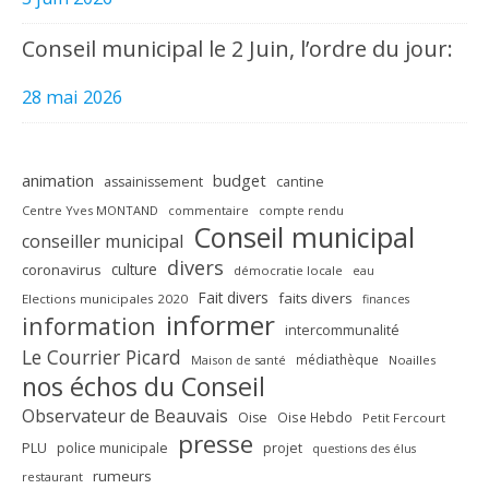
Conseil municipal le 2 Juin, l’ordre du jour:
28 mai 2026
animation
budget
assainissement
cantine
Centre Yves MONTAND
commentaire
compte rendu
Conseil municipal
conseiller municipal
divers
culture
coronavirus
démocratie locale
eau
Fait divers
faits divers
Elections municipales 2020
finances
informer
information
intercommunalité
Le Courrier Picard
médiathèque
Maison de santé
Noailles
nos échos du Conseil
Observateur de Beauvais
Oise
Oise Hebdo
Petit Fercourt
presse
PLU
police municipale
projet
questions des élus
rumeurs
restaurant