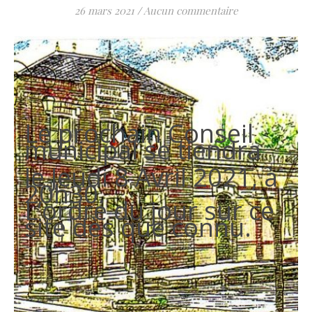
26 mars 2021
/
Aucun commentaire
Le prochain Conseil
municipal se tiendra
le Jeudi 8 Avril 2021, à
20h30.
L’ordre du jour sur ce
site dès que connu.