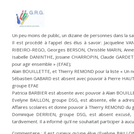
Un peu moins de public, un dizaine de personnes dans la sal
Il est procédé à l’appel des élus à savoir: Jacqueline
RIBEIRO-REGO, Georges BERSON, Christèle MARIN, Ann
Isabelle DANINTHE, Josiane CHARROPIN, Claude GARDETTE
pour agir ensemble » (EFAE);
Alain BOUILLETTE, et Thierry REMOND pour la liste « Un n
Sébastien GABARD est absent avec pouvoir à Pierre HAUT
groupe EFAE
Patricia BARBIER est absente avec pouvoir à Alain BOUI
Evelyne BAILLON, groupe DSG, est absente, elle a adressé
Affaires scolaires et donne pouvoir à Thierry REMOND du
Dominique DERRIEN, groupe DSG, est absent excusé, selo
tardivement. Il a informé qu’il ne souhaitait participer à a
Commentaire : Il est curieux qu’une élue (Evelyne BAILLO