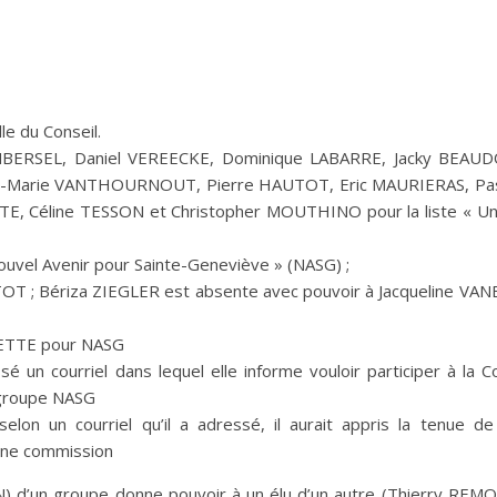
le du Conseil.
 VANBERSEL, Daniel VEREECKE, Dominique LABARRE, Jacky BEAUD
e-Marie VANTHOURNOUT, Pierre HAUTOT, Eric MAURIERAS, Pa
, Céline TESSON et Christopher MOUTHINO pour la liste « Un
ouvel Avenir pour Sainte-Geneviève » (NASG) ;
OT ; Bériza ZIEGLER est absente avec pouvoir à Jacqueline VAN
LLETTE pour NASG
 un courriel dans lequel elle informe vouloir participer à la 
 groupe NASG
n un courriel qu’il a adressé, il aurait appris la tenue de
ucune commission
N) d’un groupe donne pouvoir à un élu d’un autre (Thierry REMO