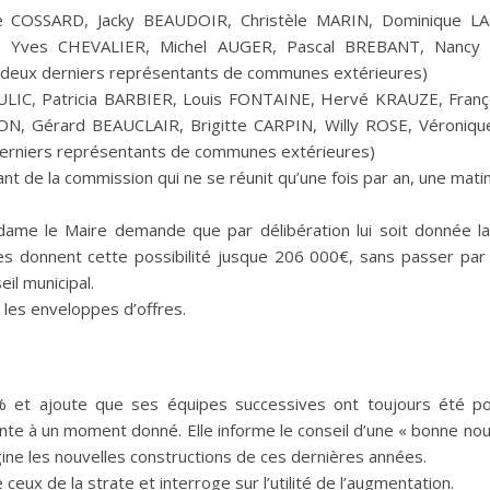
de COSSARD, Jacky BEAUDOIR, Christèle MARIN, Dominique LA
ves CHEVALIER, Michel AUGER, Pascal BREBANT, Nancy M
deux derniers représentants de communes extérieures)
TULIC, Patricia BARBIER, Louis FONTAINE, Hervé KRAUZE, Fran
ON, Gérard BEAUCLAIR, Brigitte CARPIN, Willy ROSE, Véroniq
erniers représentants de communes extérieures)
nt de la commission qui ne se réunit qu’une fois par an, une mati
adame le Maire demande que par délibération lui soit donnée la
es donnent cette possibilité jusque 206 000€, sans passer par
eil municipal.
 les enveloppes d’offres.
et ajoute que ses équipes successives ont toujours été po
te à un moment donné. Elle informe le conseil d’une « bonne nou
ine les nouvelles constructions de ces dernières années.
ux de la strate et interroge sur l’utilité de l’augmentation.