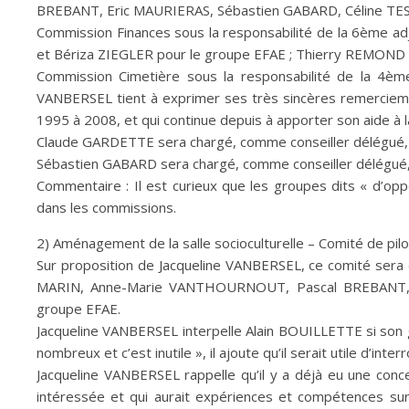
BREBANT, Eric MAURIERAS, Sébastien GABARD, Céline TES
Commission Finances sous la responsabilité de la 6ème a
et Bériza ZIEGLER pour le groupe EFAE ; Thierry REMOND 
Commission Cimetière sous la responsabilité de la 4ème
VANBERSEL tient à exprimer ses très sincères remerciemen
1995 à 2008, et qui continue depuis à apporter son aide à 
Claude GARDETTE sera chargé, comme conseiller délégué, de l
Sébastien GABARD sera chargé, comme conseiller délégué, d
Commentaire : Il est curieux que les groupes dits « d’opp
dans les commissions.
2) Aménagement de la salle socioculturelle – Comité de pi
Sur proposition de Jacqueline VANBERSEL, ce comité ser
MARIN, Anne-Marie VANTHOURNOUT, Pascal BREBANT, 
groupe EFAE.
Jacqueline VANBERSEL interpelle Alain BOUILLETTE si son g
nombreux et c’est inutile », il ajoute qu’il serait utile d’inte
Jacqueline VANBERSEL rappelle qu’il y a déjà eu une conce
intéressée et qui aurait expériences et compétences su