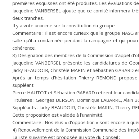
premières esquisses ont été produites. Les évaluations de t
Jacqueline VANBERSEL ajoute que ce comité informera très 
deux tranches.
Il y a vote unanime sur la constitution du groupe.
Commentaire : Il est encore curieux que le groupe NASG ait
salle qu’il a condamnée pendant la campagne et qui pourr
cohérence.
3) Désignation des membres de la Commission d’appel d’of
Jacqueline VANBERSEL présente les candidatures de Geo
Jacky BEAUDOIR, Christèle MARIN et Sébastien GABARD en t
Après un temps d’hésitation Thierry REMOND propose 
suppléant.
Pierre HAUTOT et Sébastien GABARD retirent leur candidatu
Titulaires : Georges BERSON, Dominique LABARRE, Alain
Suppléants : Jacky BEAUDOIR, Christèle MARIN, Thierry 
Cette proposition est validée à l’unanimité.
Commentaire : Nos élus « d’opposition » sont encore à quém
4) Renouvellement de la Commission Communale des Impôts
La liste suivante est proposée au vote du Conseil :