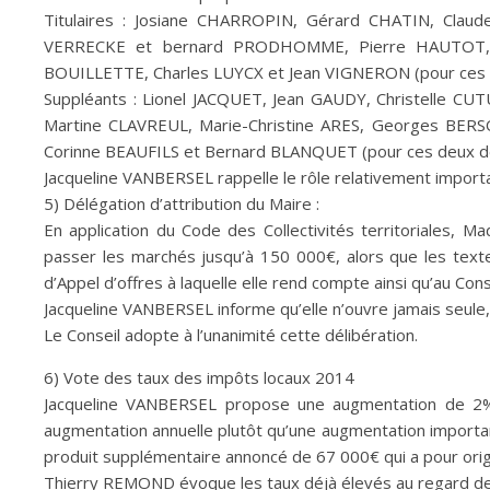
Titulaires : Josiane CHARROPIN, Gérard CHATIN, Clau
VERRECKE et bernard PRODHOMME, Pierre HAUTOT, Y
BOUILLETTE, Charles LUYCX et Jean VIGNERON (pour ces 
Suppléants : Lionel JACQUET, Jean GAUDY, Christelle CU
Martine CLAVREUL, Marie-Christine ARES, Georges BERS
Corinne BEAUFILS et Bernard BLANQUET (pour ces deux d
Jacqueline VANBERSEL rappelle le rôle relativement importa
5) Délégation d’attribution du Maire :
En application du Code des Collectivités territoriales, M
passer les marchés jusqu’à 150 000€, alors que les text
d’Appel d’offres à laquelle elle rend compte ainsi qu’au Cons
Jacqueline VANBERSEL informe qu’elle n’ouvre jamais seule,
Le Conseil adopte à l’unanimité cette délibération.
6) Vote des taux des impôts locaux 2014
Jacqueline VANBERSEL propose une augmentation de 2% 
augmentation annuelle plutôt qu’une augmentation importan
produit supplémentaire annoncé de 67 000€ qui a pour orig
Thierry REMOND évoque les taux déjà élevés au regard de ce