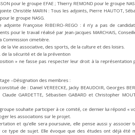
SON pour le groupe EFAE ; Thierry REMOND pour le groupe NAS
djointe Christèle MARIN : Tous les adjoints, Pierre HAUTOT, Sé
pour le groupe NASG.
 adjointe Françoise RIBEIRO-REGO : il n’y a pas de candidatu
ts pour le travail réalisé par Jean-Jacques MARCHAIS, Conseill
la Commission cimetière.
a Vie associative, des sports, de la culture et des loisirs.
e la sécurité et de la prévention
osition » ne fasse pas respecter leur droit à la représentation 
lotage –Désignation des membres :
a constitué de : Daniel VEREECKE, Jacky BEAUDOIR, Georges BER
Claude GARDETTE, Sébastien GABARD et Christopher MOUT
roupe souhaite participer à ce comité, ce dernier lui répond « 
rroger les associations sur le projet.
rtation et qu’elle sera poursuivie, elle pense aussi y associer
r ce type de sujet. Elle évoque que des études ont déjà été