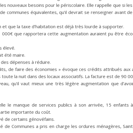
es nouveaux besoins pour le périscolaire. Elle rappelle que si les
de communes équivalentes, qu’il devrait se renseigner avant de
et que la taxe d’habitation est déjà très lourde à supporter.
7 000€ que rapportera cette augmentation auraient pu être éco
s élevé.
it été maire.
, des dépenses à réduire.
ts, de faire des économies » évoque ces crédits attribués aux 
 toute la nuit dans des locaux associatifs. La facture est de 90 0
uveau, qu’il vaut mieux une très légère augmentation que d’avo
le le manque de services publics à son arrivée, 15 enfants à 
artie importante du coût.
vé de certains génovéfains.
té de Communes a pris en charge les ordures ménagères, Sain