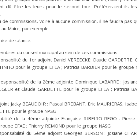
nt dû être les leurs pour le second tour. Préfèreraient-ils le
.
u de commissions, voire à aucune commission, il ne faudra pas qu
r au Maire, par exemple.
aire de séance.
mbres du conseil municipal au sein de ces commissions :
esponsabilité du 1er adjoint Daniel VEREECKE: Claude GARDETTE,
INHO pour le groupe EFEA ; Patricia BARBIER pour le groupe 
la responsabilité de la 2ème adjointe Dominique LABARRE : Josi
LER et Claude GARDETTE pour le groupe EFEA ; Patricia BA
djoint Jacky BEAUDOIR : Pascal BREBANT, Eric MAURIERAS, Isab
LETTE pour le groupe NASG
abilité de la 4ème adjointe Françoise RIBEIRO-REGO : Pierr
groupe EFAE ; Thierry REMOND pour le groupe NASG
esponsabilité du 5ème adjoint Georges BERSON : Josiane CHA