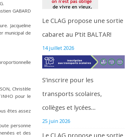
G.
bastien GABARD
Le CLAG propose une sortie
re. Jacqueline
er municipal de
cabaret au P’tit BALTAR!
14 juillet 2026
proportionnelle
S’inscrire pour les
SON, Christèle
transports scolaires,
INHO pour le
collèges et lycées…
vous êtes assez
25 juin 2026
 toute personne
 menées et des
Le CLAG propose une sortie