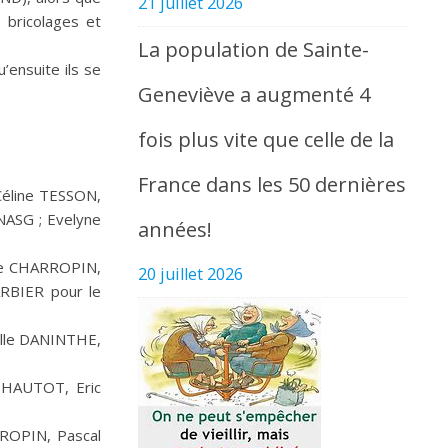
21 juillet 2026
s bricolages et
La population de Sainte-
’ensuite ils se
Geneviève a augmenté 4
fois plus vite que celle de la
France dans les 50 dernières
 Céline TESSON,
NASG ; Evelyne
années!
ane CHARROPIN,
20 juillet 2026
RBIER pour le
elle DANINTHE,
e HAUTOT, Eric
RROPIN, Pascal