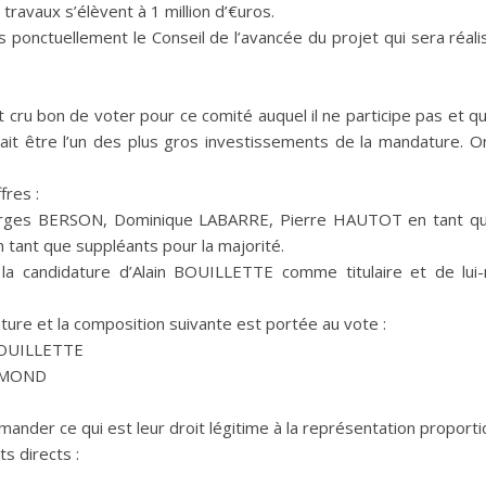
ravaux s’élèvent à 1 million d’€uros.
ponctuellement le Conseil de l’avancée du projet qui sera réal
 cru bon de voter pour ce comité auquel il ne participe pas et q
ait être l’un des plus gros investissements de la mandature. O
fres :
rges BERSON, Dominique LABARRE, Pierre HAUTOT en tant que 
ant que suppléants pour la majorité.
la candidature d’Alain BOUILLETTE comme titulaire et de l
re et la composition suivante est portée au vote :
 BOUILLETTE
REMOND
ander ce qui est leur droit légitime à la représentation proport
 directs :