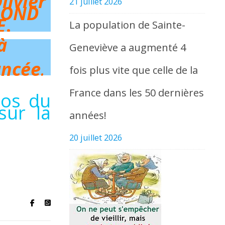
livier
21 juillet 2026
MOND
E
.
La population de Sainte-
à
Geneviève a augmenté 4
ancée
.
fois plus vite que celle de la
France dans les 50 dernières
os du
sur la
années!
20 juillet 2026