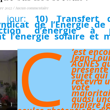
re 2022
/
Aucun commentaire
u jour:
10) Transfert 
dicat de l’Energie de 
ction d’énergie à p
C
ant l’énergie solaire et 
‘est enco
Jean-Lou
AGNES q
présente
sujet qui
recevra 
vote
majoritai
quasi un
malgré l