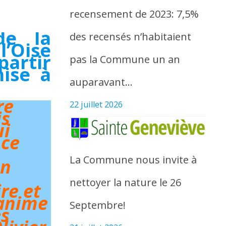
recensement de 2023: 7,5%
de la
des recensés n’habitaient
l’Oise
artir
pas la Commune un an
mise à
auparavant…
re
22 juillet 2026
is
ui
 ce
La Commune nous invite à
un
nettoyer la nature le 26
re et
anime
Septembre!
es