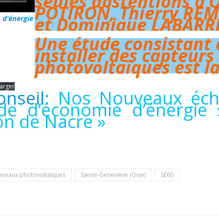
seules abstentions d’O
POTIRON, Thierry RE
et Dominique LABARR
 d’énergie
Une étude consistant 
installer des capteurs
photovoltaïques est l
arger
onseil:
Nos Nouveaux éch
ude d’économie d’énergie 
on de Nacre »
nneaux photovoltaïques
Sainte-Geneviève (Oise)
SE60