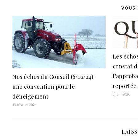
VOUS 
Les échos
constat 
l’approb
Nos échos du Conseil (6/02/24):
reportée
une convention pour le
3 juin 2026
déneigement
13 février 2024
LAIS