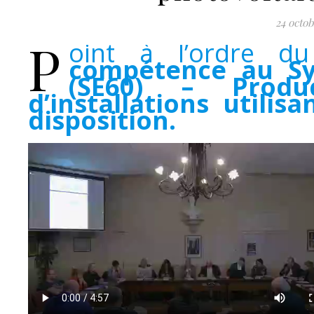
24 octob
P
oint à l’ordre d
compétence au Syn
(SE60) – Produ
d’installations utilis
disposition.