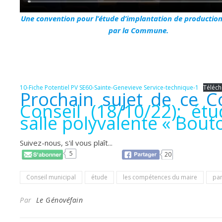
Une convention pour l’étude d’implantation de production
par la Commune.
10-Fiche Potentiel PV SE60-Sainte-Genevieve Service-technique-1
Téléch
Prochain sujet de ce C
Conseil (18/10/22): ét
salle polyvalente « Bout
Suivez-nous, s'il vous plaît...
5
20
Conseil municipal
étude
les compétences du maire
pa
Par
Le Génovéfain