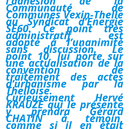
l’adhésion de la
Communauté de
Communes Vexin-Thelle
au Syndicat d’Energie
SE60. Ce point très
administratif est
adopté à l’unanimité
sans discussion. Le
point 10, lui porte sur
une actualisation de la
convention de
traitement des actes
d’urbanisme par la
Thelloise.
Curieusement Hervé
KRAUZE qui le présente
y prendra Gérard
CHATIN à témoin,
comme si il en était