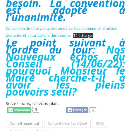
besoin. La convention
est adopté à
l’unanimité.
Convention de-mise a-disposition-du-service-commun-dinstruction-
des-actes-et-autorisations-durbanisme
Télécharger
Le point suivant à
l’ordre du jour:
Nos
Nouveaux échos du
Conseil (14/06/22):
pourquoi Monsieur le
Maire cherche-t-il à
avoir les pleins
pouvoirs seul?
Suivez-nous, s'il vous plaît...
5
20
Conseil municipal
Sainte-Geneviève (Oise)
SE60