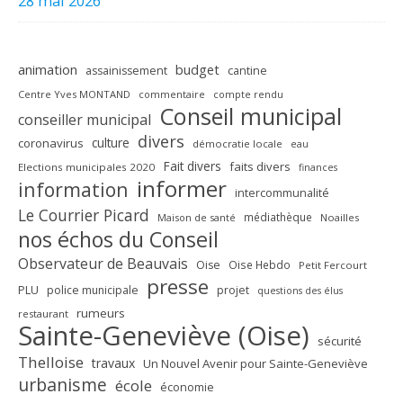
28 mai 2026
animation
budget
assainissement
cantine
Centre Yves MONTAND
commentaire
compte rendu
Conseil municipal
conseiller municipal
divers
culture
coronavirus
démocratie locale
eau
Fait divers
faits divers
Elections municipales 2020
finances
informer
information
intercommunalité
Le Courrier Picard
médiathèque
Maison de santé
Noailles
nos échos du Conseil
Observateur de Beauvais
Oise
Oise Hebdo
Petit Fercourt
presse
PLU
police municipale
projet
questions des élus
rumeurs
restaurant
Sainte-Geneviève (Oise)
sécurité
Thelloise
travaux
Un Nouvel Avenir pour Sainte-Geneviève
urbanisme
école
économie