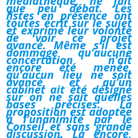
médiathèque, ne fait
que peu débat. Les
listes en présence ont
toutes écrit sur le sujet
et exprimé leur volonté
de voir ce projet
avancé. Même s’il est
dommage qu’aucune
concertation n’ait
encore été menée,
qu’aucun lieu ne soit
avancé, et qu’un
cabinet ait été désigné
sur on ne sait quelles
bases précises. La
proposition est adoptée
à l’unanimité par le
Conseil et sans grande
discussion. Là encore,