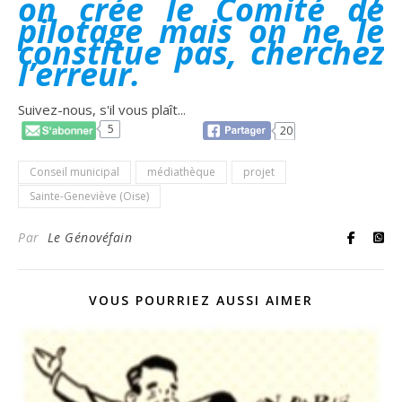
on crée le Comité de
pilotage mais on ne le
constitue pas, cherchez
l’erreur.
Suivez-nous, s'il vous plaît...
5
20
Conseil municipal
médiathèque
projet
Sainte-Geneviève (Oise)
Par
Le Génovéfain
VOUS POURRIEZ AUSSI AIMER