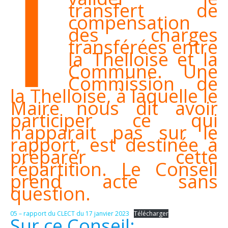
I
transfert de
compensation
des charges
transférées entre
la Thelloise et la
Commune. Une
Commission de
la Thelloise, à laquelle le
Maire nous dit avoir
participer ce qui
n’apparait pas sur le
rapport, est destinée à
préparer cette
répartition. Le Conseil
prend acte sans
question.
05 – rapport du CLECT du 17 janvier 2023
Télécharger
Sur ce Conseil: