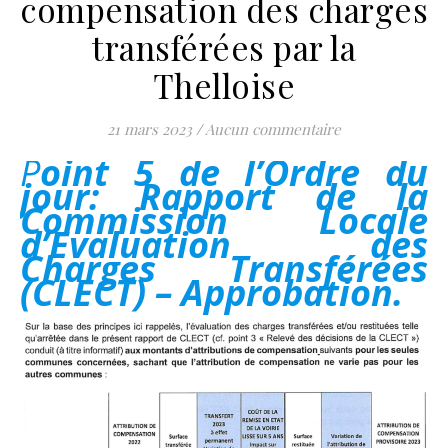
compensation des charges
transférées par la
Thelloise
21 mars 2023
/
Aucun commentaire
Point 5 de l’Ordre du
jour: Rapport de la
Commission Locale
d’Evaluation des
Charges Transférées
(CLECT) – Approbation.