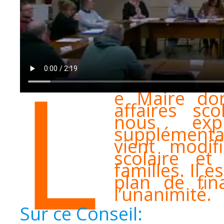
L
e Maire don
affaires sco
nous expl
supplémenta
vient modif
scolaire et
familles. Il 
plan de fin
l’unanimité.
Sur ce Conseil: