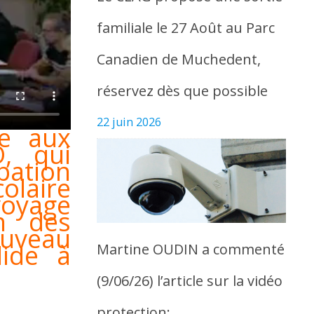
familiale le 27 Août au Parc
Canadien de Muchedent,
réservez dès que possible
22 juin 2026
te aux
O, qui
ation
olaire
voyage
on des
nouveau
lide à
Martine OUDIN a commenté
(9/06/26) l’article sur la vidéo
protection: