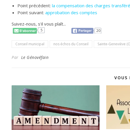
Point précédent:
la compensation des charges transférée
Point suivant:
approbation des comptes
Suivez-nous, s'il vous plaît...
5
20
Conseil municipal
nos échos du Conseil
Sainte-Geneviève (O
Par
Le Génovéfain
VOUS 