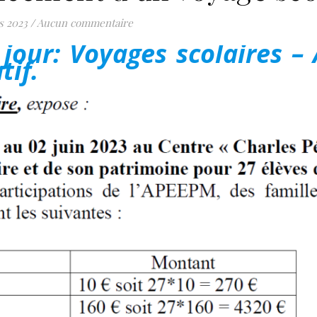
s 2023
/
Aucun commentaire
 jour: Voyages scolaires –
tif.