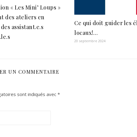
tion « Les Mini’ Loups »
t des ateliers en
Ce qui doit guider les é
 des assistant.e.s
locaux!…
le.s
20 septembre 2024
SER UN COMMENTAIRE
atoires sont indiqués avec
*