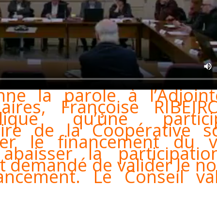
ne la parole à l’Adjoin
laires, Françoise RIBEIR
ique qu’une particip
ire de la Coopérative sc
ier le financement du 
 abaisser la participati
est demandé de valider le 
ancement. Le Conseil va