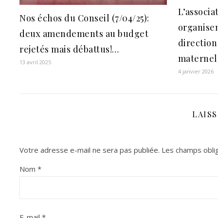
L’associa
Nos échos du Conseil (7/04/25):
organisen
deux amendements au budget
direction
rejetés mais débattus!…
maternel.
13 avril 2025
4 janvier 2026
LAIS
Votre adresse e-mail ne sera pas publiée.
Les champs oblig
Nom
*
E-mail
*