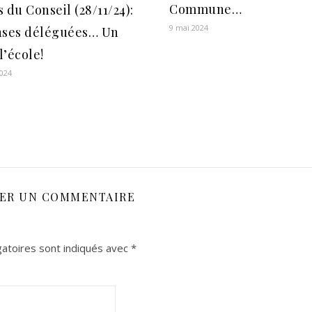
Commune…
 du Conseil (28/11/24):
9 mai 2024
nses déléguées… Un
l’école!
024
SER UN COMMENTAIRE
atoires sont indiqués avec
*