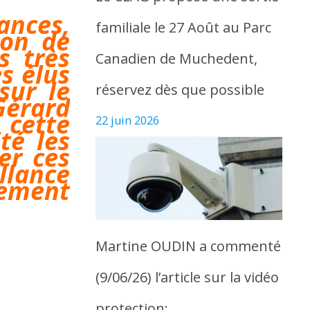
ances,
familiale le 27 Août au Parc
ion de
s très
Canadien de Muchedent,
s élus
sur le
réservez dès que possible
Gérard
cette
22 juin 2026
té les
er ces
lance
lement
Martine OUDIN a commenté
(9/06/26) l’article sur la vidéo
protection: