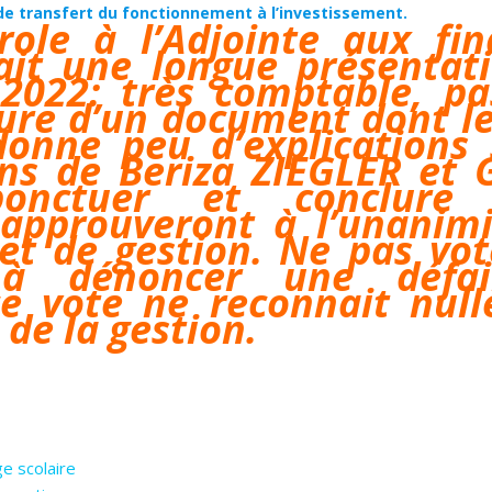
 de transfert du fonctionnement à l’investissement.
ole à l’Adjointe aux fin
ait une longue présentat
 2022: très comptable, pa
ture d’un document dont le
donne peu d’explications 
ns de Beriza ZIEGLER et 
onctuer et conclure 
 approuveront à l’unanimi
et de gestion. Ne pas vot
 à dénoncer une défail
ce vote ne reconnait nul
 de la gestion.
e scolaire