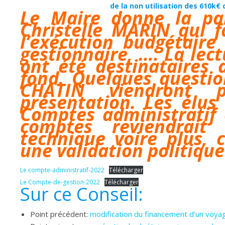
de la non utilisation des 610k€
Le Maire donne la par
Christelle MARIN qui f
l’exécution budgétaire
gestionnaire, …. La lec
ont été destinataires 
fond. Quelques questio
CHATIN viendront p
présentation. Les élus
Comptes administratif 
comptes reviendrait
technique voire plus, 
une validation politique
Le compte-administratif-2022
Télécharger
Le Compte-de-gestion-2022
Télécharger
Sur ce Conseil:
Point précédent:
modification du financement d’un voyag