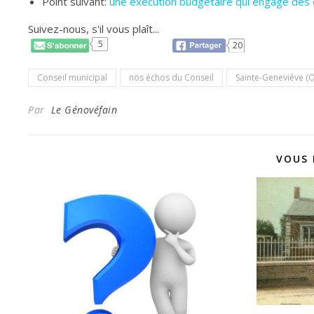
Point suivant:
une exécution budgétaire qui engage des
Suivez-nous, s'il vous plaît...
5
20
Conseil municipal
nos échos du Conseil
Sainte-Geneviève (O
Par
Le Génovéfain
VOUS 