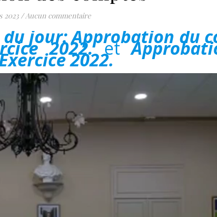
s 2023
/
Aucun commentaire
re du jour: Approbation du 
ercice 2022.
et
Approbati
Exercice 2022.