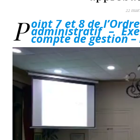
22 mar
P
oint 7 et 8 de l’Ord
administratif – Ex
compte de gestion – 