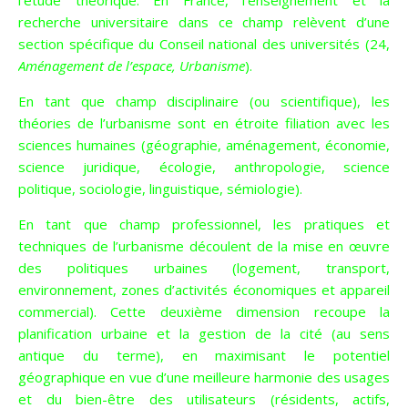
l’étude théorique. En France, l’enseignement et la
recherche universitaire
dans ce champ relèvent d’une
section spécifique du
Conseil national des universités
(24,
Aménagement de l’espace, Urbanisme
).
En tant que champ disciplinaire (ou scientifique), les
théories de l’urbanisme sont en étroite filiation avec les
sciences humaines
(
géographie
,
aménagement
,
économie
,
science juridique
,
écologie
,
anthropologie
,
science
politique
,
sociologie
,
linguistique
,
sémiologie
).
En tant que champ professionnel, les pratiques et
techniques de l’urbanisme découlent de la mise en œuvre
des politiques urbaines (
logement
,
transport
,
environnement
, zones d’activités économiques et appareil
commercial). Cette deuxième dimension recoupe la
planification urbaine
et la gestion de la
cité
(au sens
antique
du terme), en maximisant le potentiel
géographique en vue d’une meilleure harmonie des usages
et du bien-être des utilisateurs (
résidents
,
actifs
,