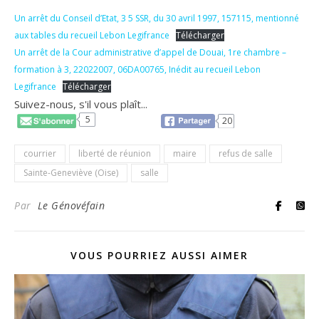
Un arrêt du Conseil d’Etat, 3 5 SSR, du 30 avril 1997, 157115, mentionné
aux tables du recueil Lebon Legifrance
Télécharger
Un arrêt de la Cour administrative d’appel de Douai, 1re chambre –
formation à 3, 22022007, 06DA00765, Inédit au recueil Lebon
Legifrance
Télécharger
Suivez-nous, s'il vous plaît...
5
20
courrier
liberté de réunion
maire
refus de salle
Sainte-Geneviève (Oise)
salle
Par
Le Génovéfain
VOUS POURRIEZ AUSSI AIMER