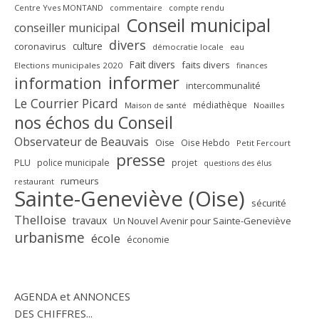
Centre Yves MONTAND
commentaire
compte rendu
Conseil municipal
conseiller municipal
divers
culture
coronavirus
démocratie locale
eau
Fait divers
faits divers
Elections municipales 2020
finances
informer
information
intercommunalité
Le Courrier Picard
médiathèque
Maison de santé
Noailles
nos échos du Conseil
Observateur de Beauvais
Oise
Oise Hebdo
Petit Fercourt
presse
PLU
police municipale
projet
questions des élus
rumeurs
restaurant
Sainte-Geneviève (Oise)
sécurité
Thelloise
travaux
Un Nouvel Avenir pour Sainte-Geneviève
urbanisme
école
économie
AGENDA et ANNONCES
DES CHIFFRES...