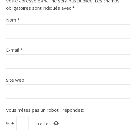
Votre adresse e-mail ne sera pas publiée.
Les champs
obligatoires sont indiqués avec
*
Nom
*
E-mail
*
Site web
Vous n'êtes pas un robot...
répondez:
9
+
=
treize