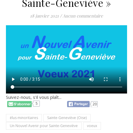
Sainte-Geneviève »
18 janvier 2021
/
Aucun commentaire
Suivez-nous, s'il vous plaît...
5
20
élus minoritaires
Sainte-Geneviève (Oise)
Un Nouvel Avenir pour Sainte-Geneviève
voeux