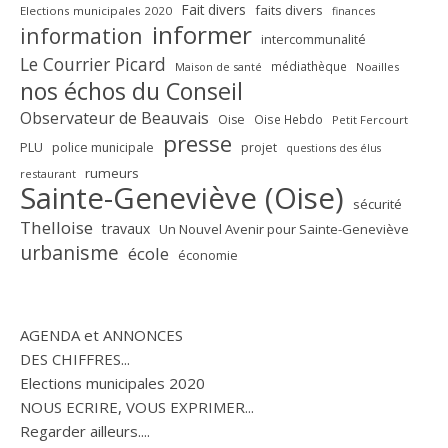
Fait divers
faits divers
Elections municipales 2020
finances
informer
information
intercommunalité
Le Courrier Picard
médiathèque
Maison de santé
Noailles
nos échos du Conseil
Observateur de Beauvais
Oise
Oise Hebdo
Petit Fercourt
presse
PLU
police municipale
projet
questions des élus
rumeurs
restaurant
Sainte-Geneviève (Oise)
sécurité
Thelloise
travaux
Un Nouvel Avenir pour Sainte-Geneviève
urbanisme
école
économie
AGENDA et ANNONCES
DES CHIFFRES...
Elections municipales 2020
NOUS ECRIRE, VOUS EXPRIMER...
Regarder ailleurs....