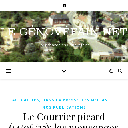
LE GÉNOVÉFAIN NET
Pour et avec les Génovéfains
,
,
ACTUALITES
DANS LA PRESSE, LES MEDIAS...
NOS PUBLICATIONS
Le Courrier picard
(14/06/23): les mensonges