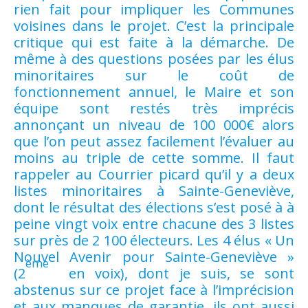
rien fait pour impliquer les Communes
voisines dans le projet. C’est la principale
critique qui est faite à la démarche. De
même à des questions posées par les élus
minoritaires sur le coût de
fonctionnement annuel, le Maire et son
équipe sont restés très imprécis
annonçant un niveau de 100 000€ alors
que l’on peut assez facilement l’évaluer au
moins au triple de cette somme. Il faut
rappeler au Courrier picard qu’il y a deux
listes minoritaires à Sainte-Geneviève,
dont le résultat des élections s’est posé à à
peine vingt voix entre chacune des 3 listes
sur près de 2 100 électeurs. Les 4 élus « Un
Nouvel Avenir pour Sainte-Geneviève »
ème
(2
en voix), dont je suis, se sont
abstenus sur ce projet face à l’imprécision
et aux manques de garantie, ils ont aussi