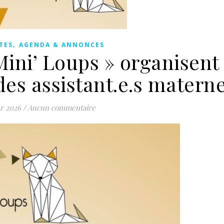
,
TES
AGENDA & ANNONCES
Mini’ Loups » organisent
des assistant.e.s materne
er 2026
/
Aucun commentaire