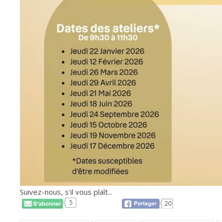
Suivez-nous, s'il vous plaît...
5
20