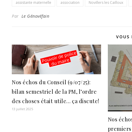
assistante maternelle
association
Novillers les Cailloux
Par
Le Génovéfain
VOUS 
Nos échos du Conseil (9/07/25):
bilan semestriel de la PM, l’ordre
des choses était utile… ça discute!
13 juillet 2025
Nos échos
premiers 