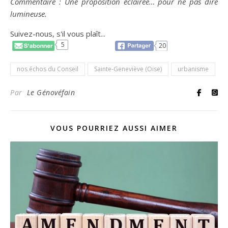
Commentaire : Une proposition éclairée… pour ne pas dire
lumineuse.
Suivez-nous, s'il vous plaît...
5
20
nos échos du Conseil
Sainte-Geneviève (Oise)
urbanisme
Par
Le Génovéfain
VOUS POURRIEZ AUSSI AIMER