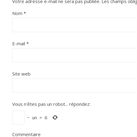
Votre adresse e-mail ne sera pas publiée.
Les champs oblig
Nom
*
E-mail
*
Site web
Vous n'êtes pas un robot...
répondez:
−
un
=
6
Commentaire