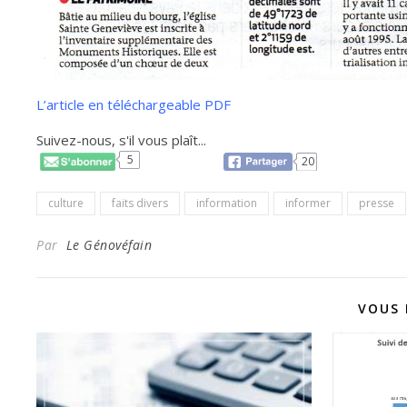
L’article en téléchargeable PDF
Suivez-nous, s'il vous plaît...
5
20
culture
faits divers
information
informer
presse
Par
Le Génovéfain
VOUS 