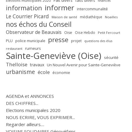
Fait divers
faits divers
Elections municipales 2020
finances
informer
information
intercommunalité
Le Courrier Picard
médiathèque
Maison de santé
Noailles
nos échos du Conseil
Observateur de Beauvais
Oise
Oise Hebdo
Petit Fercourt
presse
PLU
police municipale
projet
questions des élus
rumeurs
restaurant
Sainte-Geneviève (Oise)
sécurité
Thelloise
travaux
Un Nouvel Avenir pour Sainte-Geneviève
urbanisme
école
économie
AGENDA et ANNONCES
DES CHIFFRES...
Elections municipales 2020
NOUS ECRIRE, VOUS EXPRIMER...
Regarder ailleurs....
VOISINS SOLIDAIRES Génovéfains...