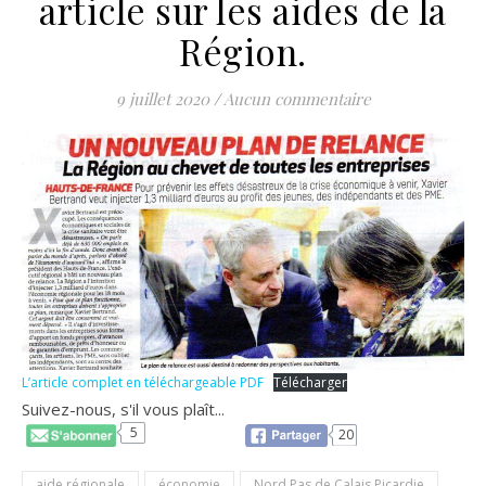
article sur les aides de la
Région.
9 juillet 2020
/
Aucun commentaire
L’article complet en téléchargeable PDF
Télécharger
Suivez-nous, s'il vous plaît...
5
20
aide régionale
économie
Nord Pas de Calais Picardie