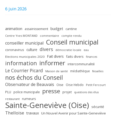
6 juin 2026
animation
budget
assainissement
cantine
Centre Yves MONTAND
commentaire
compte rendu
Conseil municipal
conseiller municipal
divers
culture
coronavirus
démocratie locale
eau
Fait divers
faits divers
Elections municipales 2020
finances
informer
information
intercommunalité
Le Courrier Picard
médiathèque
Maison de santé
Noailles
nos échos du Conseil
Observateur de Beauvais
Oise
Oise Hebdo
Petit Fercourt
presse
PLU
police municipale
projet
questions des élus
rumeurs
restaurant
Sainte-Geneviève (Oise)
sécurité
Thelloise
travaux
Un Nouvel Avenir pour Sainte-Geneviève