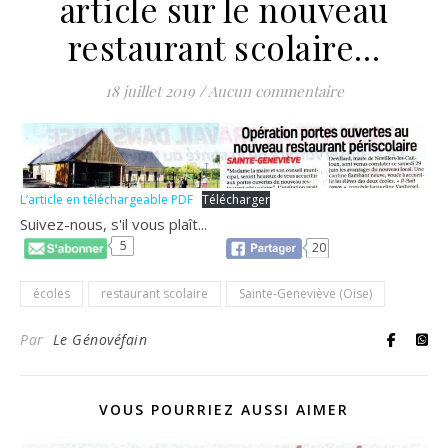
article sur le nouveau
restaurant scolaire…
18 juillet 2019
/
Aucun commentaire
L’article en téléchargeable PDF
Télécharger
Suivez-nous, s'il vous plaît...
5
20
écoles
restaurant scolaire
Sainte-Geneviève (Oise)
Par
Le Génovéfain
VOUS POURRIEZ AUSSI AIMER