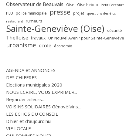
Observateur de Beauvais
Oise
Oise Hebdo
Petit Fercourt
presse
PLU
police municipale
projet
questions des élus
rumeurs
restaurant
Sainte-Geneviève (Oise)
sécurité
Thelloise
travaux
Un Nouvel Avenir pour Sainte-Geneviève
urbanisme
école
économie
AGENDA et ANNONCES
DES CHIFFRES...
Elections municipales 2020
NOUS ECRIRE, VOUS EXPRIMER...
Regarder ailleurs....
VOISINS SOLIDAIRES Génovéfains...
LES ECHOS DU CONSEIL
D'hier et d'aujourd'hui
VIE LOCALE
QUI SOMMES NOUS?