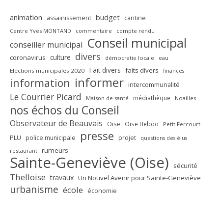
animation
budget
assainissement
cantine
Centre Yves MONTAND
commentaire
compte rendu
Conseil municipal
conseiller municipal
divers
culture
coronavirus
démocratie locale
eau
Fait divers
faits divers
Elections municipales 2020
finances
informer
information
intercommunalité
Le Courrier Picard
médiathèque
Maison de santé
Noailles
nos échos du Conseil
Observateur de Beauvais
Oise
Oise Hebdo
Petit Fercourt
presse
PLU
police municipale
projet
questions des élus
rumeurs
restaurant
Sainte-Geneviève (Oise)
sécurité
Thelloise
travaux
Un Nouvel Avenir pour Sainte-Geneviève
urbanisme
école
économie