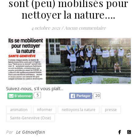
sont (peu) mobilisés pour
nettoyer la nature….
4 octobre 2021
/
Aucun commentaire
Suivez-nous, s'il vous plaît...
5
20
animation
informer
nettoyons la nature
presse
Sainte-Geneviève (Oise)
Par
Le Génovéfain