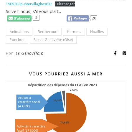
190520-lp-intervillaghes632
Télécharger
Suivez-nous, s'il vous plaît...
5
20
Animations
Berthecourt
Hermes.
Noailles
Ponchon
Sainte-Geneviève (Oise)
Par
Le Génovéfain
VOUS POURRIEZ AUSSI AIMER