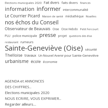
Fait divers
faits divers
Elections municipales 2020
finances
informer
information
intercommunalité
Le Courrier Picard
médiathèque
Maison de santé
Noailles
nos échos du Conseil
Observateur de Beauvais
Oise
Oise Hebdo
Petit Fercourt
presse
PLU
police municipale
projet
questions des élus
rumeurs
restaurant
Sainte-Geneviève (Oise)
sécurité
Thelloise
travaux
Un Nouvel Avenir pour Sainte-Geneviève
urbanisme
école
économie
AGENDA et ANNONCES
DES CHIFFRES...
Elections municipales 2020
NOUS ECRIRE, VOUS EXPRIMER...
Regarder ailleurs....