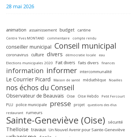
28 mai 2026
animation
budget
assainissement
cantine
Centre Yves MONTAND
commentaire
compte rendu
Conseil municipal
conseiller municipal
divers
culture
coronavirus
démocratie locale
eau
Fait divers
faits divers
Elections municipales 2020
finances
informer
information
intercommunalité
Le Courrier Picard
médiathèque
Maison de santé
Noailles
nos échos du Conseil
Observateur de Beauvais
Oise
Oise Hebdo
Petit Fercourt
presse
PLU
police municipale
projet
questions des élus
rumeurs
restaurant
Sainte-Geneviève (Oise)
sécurité
Thelloise
travaux
Un Nouvel Avenir pour Sainte-Geneviève
urbanisme