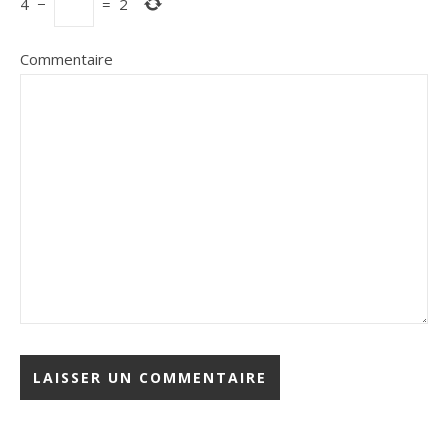
4
−
=
2
Commentaire