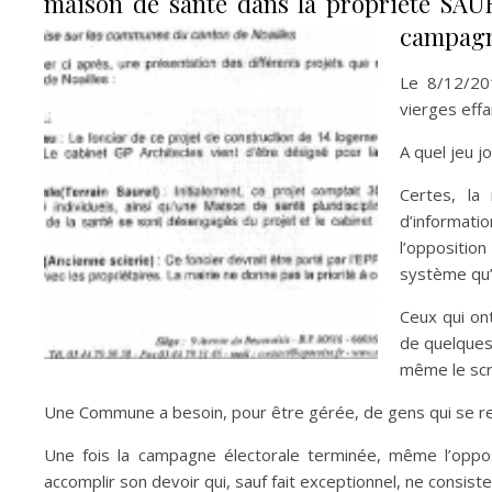
maison de santé dans la propriété SAUR
campagn
Le 8/12/201
vierges eff
A quel jeu j
Certes, la 
d’informati
l’oppositio
système qu’e
Ceux qui ont
de quelques
même le scru
Une Commune a besoin, pour être gérée, de gens qui se re
Une fois la campagne électorale terminée, même l’opposit
accomplir son devoir qui, sauf fait exceptionnel, ne consist