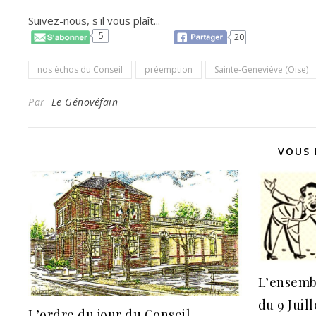
Suivez-nous, s'il vous plaît...
5
20
nos échos du Conseil
préemption
Sainte-Geneviève (Oise)
Par
Le Génovéfain
VOUS 
L’ensemb
du 9 Juill
L’ordre du jour du Conseil