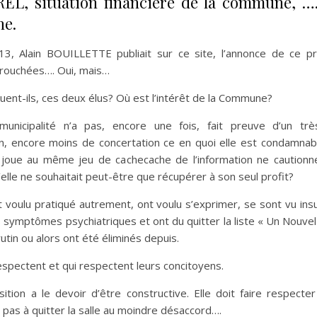
EL, situation financière de la commune, …..
e.
3, Alain BOUILLETTE publiait sur ce site, l’annonce de ce pro
arouchées…. Oui, mais…
ouent-ils, ces deux élus? Où est l’intérêt de la Commune?
municipalité n’a pas, encore une fois, fait preuve d’un tr
on, encore moins de concertation ce en quoi elle est condamnab
n joue au même jeu de cachecache de l’information ne cautionne
lle ne souhaitait peut-être que récupérer à son seul profit?
 voulu pratiqué autrement, ont voulu s’exprimer, se sont vu insul
 symptômes psychiatriques et ont du quitter la liste « Un Nouvel
tin ou alors ont été éliminés depuis.
spectent et qui respectent leurs concitoyens.
ion a le devoir d’être constructive. Elle doit faire respecter
e pas à quitter la salle au moindre désaccord….