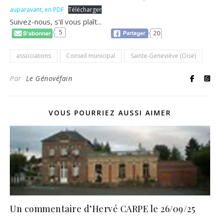
auparavant, en PDF
Télécharger
Suivez-nous, s'il vous plaît...
5
20
associations
Conseil municipal
Sainte-Geneviève (Oise)
Par
Le Génovéfain
VOUS POURRIEZ AUSSI AIMER
Un commentaire d’Hervé CARPE le 26/09/25