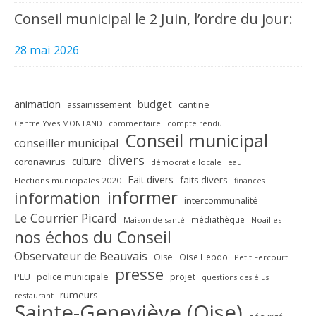
Conseil municipal le 2 Juin, l’ordre du jour:
28 mai 2026
animation
budget
assainissement
cantine
Centre Yves MONTAND
commentaire
compte rendu
Conseil municipal
conseiller municipal
divers
culture
coronavirus
démocratie locale
eau
Fait divers
faits divers
Elections municipales 2020
finances
informer
information
intercommunalité
Le Courrier Picard
médiathèque
Maison de santé
Noailles
nos échos du Conseil
Observateur de Beauvais
Oise
Oise Hebdo
Petit Fercourt
presse
PLU
police municipale
projet
questions des élus
rumeurs
restaurant
Sainte-Geneviève (Oise)