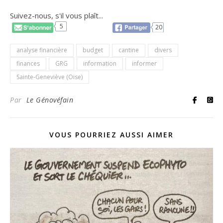
Suivez-nous, s'il vous plaît...
5
20
analyse financière
budget
cantine
divers
finances
GRG
information
informer
Sainte-Geneviève (Oise)
Par
Le Génovéfain
VOUS POURRIEZ AUSSI AIMER