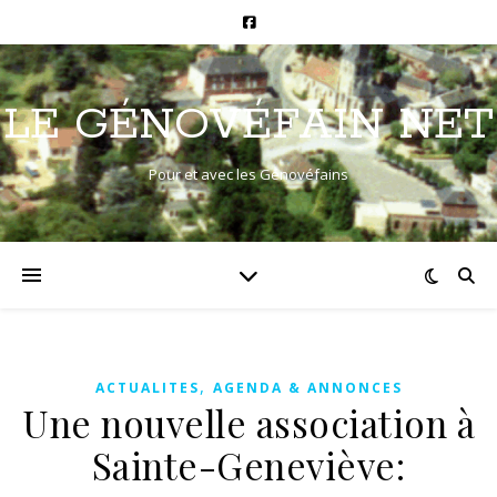
LE GÉNOVÉFAIN NET
Pour et avec les Génovéfains
,
ACTUALITES
AGENDA & ANNONCES
Une nouvelle association à
Sainte-Geneviève: