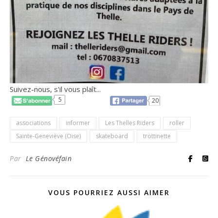
Suivez-nous, s'il vous plaît...
5
20
associations
informer
Les Thelles Riders
roller
Sainte-Geneviève (Oise)
skateboard
trottinette
Par
Le Génovéfain
VOUS POURRIEZ AUSSI AIMER