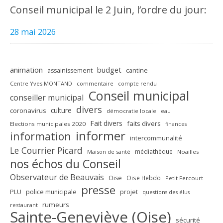
Conseil municipal le 2 Juin, l’ordre du jour:
28 mai 2026
animation
budget
assainissement
cantine
Centre Yves MONTAND
commentaire
compte rendu
Conseil municipal
conseiller municipal
divers
culture
coronavirus
démocratie locale
eau
Fait divers
faits divers
Elections municipales 2020
finances
informer
information
intercommunalité
Le Courrier Picard
médiathèque
Maison de santé
Noailles
nos échos du Conseil
Observateur de Beauvais
Oise
Oise Hebdo
Petit Fercourt
presse
PLU
police municipale
projet
questions des élus
rumeurs
restaurant
Sainte-Geneviève (Oise)
sécurité